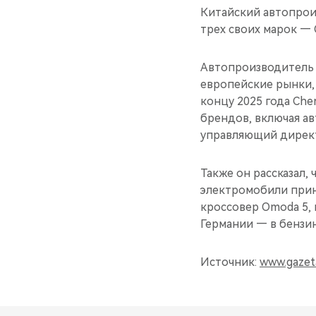
Китайский автопрои
трех своих марок — O
Автопроизводитель 
европейские рынки,
концу 2025 года Che
брендов, включая а
управляющий директ
Также он рассказал,
электромобили прина
кроссовер Omoda 5, 
Германии — в бензи
Источник:
www.gazet