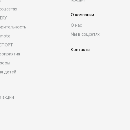
соцсетях
О компании
ERY
О нас
орительность
Мы в соцсетях
emote
 СПОРТ
Контакты
роприятия
зоры
ля детей
и акции