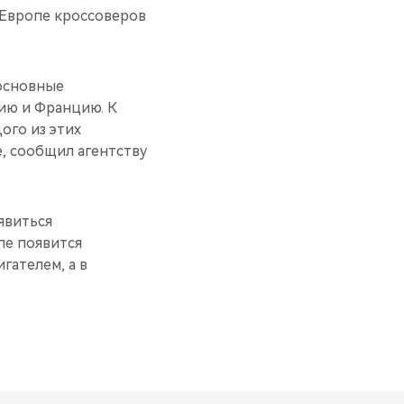
 Европе кроссоверов
 основные
ию и Францию. К
ого из этих
, сообщил агентству
явиться
пе появится
гателем, а в