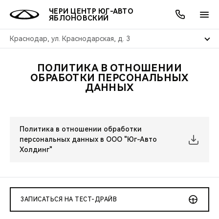
ЧЕРИ ЦЕНТР ЮГ-АВТО
ЯБЛОНОВСКИЙ
Краснодар, ул. Краснодарская, д. 3
ПОЛИТИКА В ОТНОШЕНИИ
ОНЛАЙН СЕРВИСЫ
ПОКУПАТЕЛЯМ
ВЛАДЕЛЬЦАМ
О КОМПАНИИ
МИР CHERY
МОДЕЛИ
АКЦИИ
ОБРАБОТКИ ПЕРСОНАЛЬНЫХ
ДАННЫХ
ВЫБОР И ПОКУПКА
СЕРВИС
АКСЕССУАРЫ
ВЫГОДЫ И АКЦИИ
ВЫБОР И ПОКУПКА
О НАС
ВСЕ МОДЕЛИ
КРЕДИТ И СТРАХОВАНИЕ
ЗАПЧАСТИ И АКСЕССУАРЫ
О БРЕНДЕ
КРЕДИТ
МЫ В СОЦСЕТЯХ
КРОССОВЕРЫ
Политика в отношении обработки
персональных данных в ООО "Юг-Авто
ПОДДЕРЖКА
CHERY В СОЦСЕТЯХ
Холдинг"
СЕДАНЫ
CHERY CONNECT
ЛЮДИ CHERY
НОВИНКИ
БЛАГОТВОРИТЕЛЬНОСТЬ
ЗАПИСАТЬСЯ НА ТЕСТ-ДРАЙВ