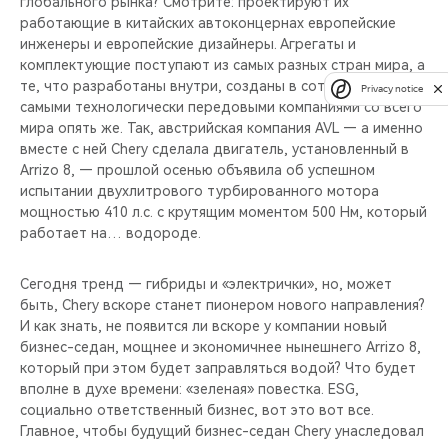
глобального рынка? Смотрите: проектируют их
работающие в китайских автоконцернах европейские
инженеры и европейские дизайнеры. Агрегаты и
комплектующие поступают из самых разных стран мира, а
те, что разработаны внутри, созданы в сотрудничестве с
Privacy notice
самыми технологически передовыми компаниями со всего
мира опять же. Так, австрийская компания AVL — а именно
вместе с ней Chery сделала двигатель, установленный в
Arrizo 8, — прошлой осенью объявила об успешном
испытании двухлитрового турбированного мотора
мощностью 410 л.с. с крутящим моментом 500 Нм, который
работает на… водороде.
Сегодня тренд — гибриды и «электрички», но, может
быть, Chery вскоре станет пионером нового направления?
И как знать, не появится ли вскоре у компании новый
бизнес-седан, мощнее и экономичнее нынешнего Arrizo 8,
который при этом будет заправляться водой? Что будет
вполне в духе времени: «зеленая» повестка. ESG,
социально ответственный бизнес, вот это вот все.
Главное, чтобы будущий бизнес-седан Chery унаследовал