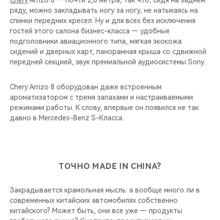
Chery
Arrizo 8 — почти 2,8 метра, так что, сидя на заднем
ряду, можно закладывать ногу за ногу, не натыкаясь на
спинки передних кресел. Ну и для всех без исключения
гостей этого салона бизнес-класса — удобные
подголовники авиационного типа, мягкая экокожа
сидений и дверных карт, панорамная крыша со сдвижной
передней секцией, звук премиальной аудиосистемы Sony.
Chery Arrizo 8 оборудован даже встроенным
ароматизатором с тремя запахами и настраиваемыми
режимами работы. К слову, впервые он появился не так
давно в Mercedes-Benz S-Класса.
ТОЧНО MADE IN CHINA?
Закрадывается крамольная мысль: а вообще много ли в
современных китайских автомобилях собственно
китайского? Может быть, они все уже — продукты