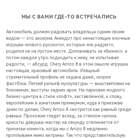
МЫ С ВАМИ ГДЕ-ТО ВСТРЕЧАЛИСЬ
Автомобиль должен радовать владельца одним своим
видом — это аксиома. Анекдот про ненастоящие елочные
игрушки «нового русского», которые «не радуют»,
родился не на пустом месте. Доплачивать за «бизнес», а
потом каждое утро подходить к нему, не испытывая
радости, — абсурд. Chery Arrizo 8 в этом смысле игрушка
настоящая, красивый автомобиль. Изящный
стремительный профиль не седана даже, скорее
фастбэка. Легкий рельеф мускулатуры — выштамповки на
боковинах, выступы задних арок. На парковке модного
бизнес-центра в стиле «лофт», заставленной, к слову,
европейским и азиатским премиумом, куда я приезжаю
днем по делам, Chery Arrizo 8 смотрится как равный среди
равных. Прохожие глядят вслед, за стеклом салона
красоты девушка-мастер на секунду отвлекается от
прически клиента, когда мы с Arrizo 8 медленно
проплываем мимо витрины. Так что представительскую