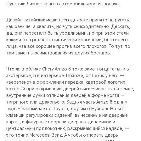
функцию бизнес-класса автомобиль явно выполняет.
Дизайн китайских машин сегодня уже принято не ругать,
как раньше, а хвалить, но чуть снисходительно. Дескать,
да, они перестали быть уродливыми, но при этом стали
какими-то среднестатистически красивыми, без своего
лица, «за все хорошее против всего плохого». То тут, то
там заметны заимствования из других брендов.
Что ж, в облике Chery Arrizo 8 тоже заметны цитаты, и в
экстерьере, и в интерьере. Похоже, от Lexus у него —
«веретено» в оформлении передка, световой логотип,
который при открывании дверей высвечивается на земле,
внутренние ручки отпирания дверей в форме когтя —
тигриного или драконьего. Задняя часть Arrizo 8 одним
людям напоминает о Toyota, другим о Hyundai. Но вот
клавиши регулировки сидений, вынесенные на дверные
карты, и фигурные прорези дверных динамиков и
центральный подлокотник, раскрывающийся надвое, —
это точно Mercedes-Benz. А чтобы отпереть дверь