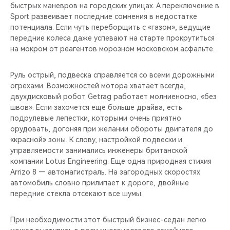
быстрых маневров на городских улицах. А переключение в
Sport развеивает последние сомнения в недостатке
потенциала. Если чуть переборщить с «газом», ведущие
передние колеса даже успевают на старте прокрутиться
на мокром от реагентов морозном московском асфальте.
Руль острый, подвеска справляется со всеми дорожными
огрехами. Возможностей мотора хватает всегда,
двухдисковый робот Getrag работает молниеносно, «без
швов». Если захочется еще больше драйва, есть
подрулевые лепестки, которыми очень приятно
орудовать, догоняя при желании обороты двигателя до
«красной» зоны. К слову, настройкой подвески и
управляемости занимались инженеры британской
компании Lotus Engineering. Еще одна природная стихия
Arrizo 8 — автомагистраль. На загородных скоростях
автомобиль словно прилипает к дороге, двойные
передние стекла отсекают все шумы.
При необходимости этот быстрый бизнес-седан легко