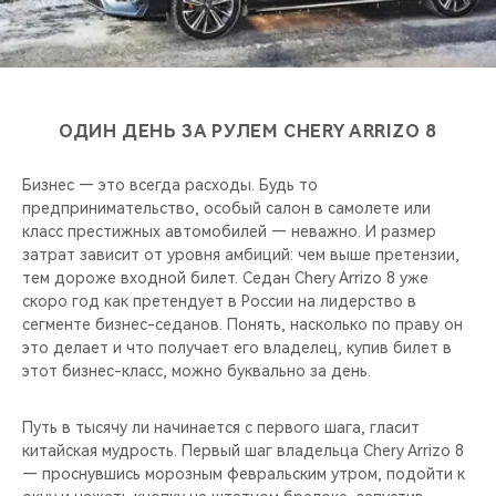
CHERY REMOTE
CHERY И СПОРТ
НАШИ МЕРОПРИЯТИЯ
ОДИН ДЕНЬ ЗА РУЛЕМ CHERY ARRIZO 8
ВИДЕООБЗОРЫ
Бизнес — это всегда расходы. Будь то
предпринимательство, особый салон в самолете или
CHERY ДЛЯ ДЕТЕЙ
класс престижных автомобилей — неважно. И размер
затрат зависит от уровня амбиций: чем выше претензии,
тем дороже входной билет. Седан Chery Arrizo 8 уже
скоро год как претендует в России на лидерство в
сегменте бизнес-седанов. Понять, насколько по праву он
это делает и что получает его владелец, купив билет в
этот бизнес-класс, можно буквально за день.
Путь в тысячу ли начинается с первого шага, гласит
китайская мудрость. Первый шаг владельца Chery Arrizo 8
— проснувшись морозным февральским утром, подойти к