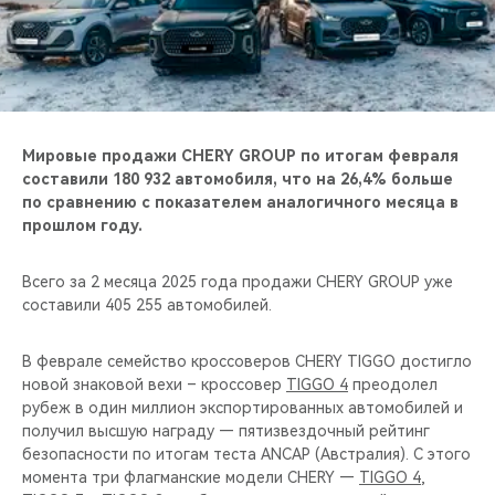
CHERY REMOTE
CHERY И СПОРТ
НАШИ МЕРОПРИЯТИЯ
Мировые продажи CHERY GROUP по итогам февраля
ВИДЕООБЗОРЫ
составили 180 932 автомобиля, что на 26,4% больше
по сравнению с показателем аналогичного месяца в
прошлом году.
CHERY ДЛЯ ДЕТЕЙ
Всего за 2 месяца 2025 года продажи CHERY GROUP уже
составили 405 255 автомобилей.
В феврале семейство кроссоверов CHERY TIGGO достигло
новой знаковой вехи – кроссовер
TIGGO 4
преодолел
рубеж в один миллион экспортированных автомобилей и
получил высшую награду — пятизвездочный рейтинг
безопасности по итогам теста ANCAP (Австралия). С этого
момента три флагманские модели CHERY —
TIGGO 4
,