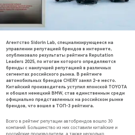
CHERY REMOTE
CHERY И СПОРТ
НАШИ МЕРОПРИЯТИЯ
Агентство Sidorin Lab, специализирующееся на
ВИДЕООБЗОРЫ
управлении репутацией брендов в интернете,
опубликовало результаты рейтинга Reputation
Leaders 2025, по итогам которого определяются
CHERY ДЛЯ ДЕТЕЙ
бренды с наилучшей репутацией в различных
сегментах российского рынка. В рейтинге
автомобильных брендов CHERY занял 2-е место.
Китайский производитель уступил японской TOYOTA
и обошел немецкий BMW, став единственным среди
официально представленных на российском рынке
брендов, что вошел в ТОП-3 рейтинга.
Всего в рейтинг репутации автобрендов вошло 30
компаний. Большинство из них составили китайские и
российские производители, а также несколько