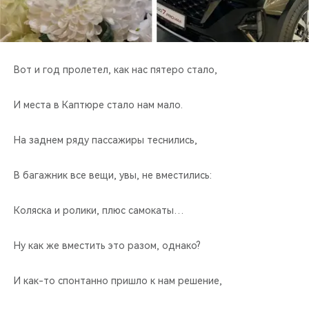
CHERY REMOTE
CHERY И СПОРТ
Вот и год пролетел, как нас пятеро стало,
НАШИ МЕРОПРИЯТИЯ
И места в Каптюре стало нам мало.
ВИДЕООБЗОРЫ
На заднем ряду пассажиры теснились,
CHERY ДЛЯ ДЕТЕЙ
В багажник все вещи, увы, не вместились:
Коляска и ролики, плюс самокаты…
Ну как же вместить это разом, однако?
И как-то спонтанно пришло к нам решение,