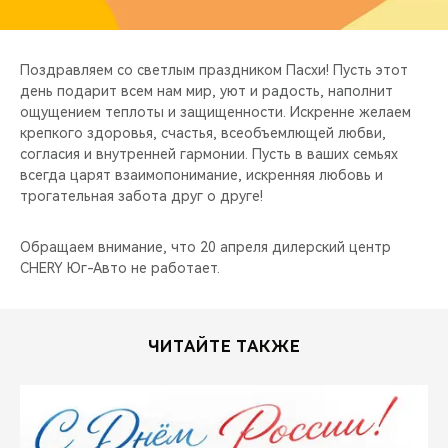
CHERY REMOTE
CHERY И СПОРТ
Поздравляем со светлым праздником Пасхи! Пусть этот
день подарит всем нам мир, уют и радость, наполнит
НАШИ МЕРОПРИЯТИЯ
ощущением теплоты и защищенности. Искренне желаем
крепкого здоровья, счастья, всеобъемлющей любви,
согласия и внутренней гармонии. Пусть в ваших семьях
ВИДЕООБЗОРЫ
всегда царят взаимопонимание, искренняя любовь и
трогательная забота друг о друге!
CHERY ДЛЯ ДЕТЕЙ
Обращаем внимание, что 20 апреля дилерский центр
CHERY Юг-Авто не работает.
ЧИТАЙТЕ ТАКЖЕ