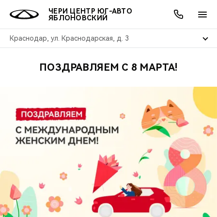
ЧЕРИ ЦЕНТР ЮГ-АВТО
ЯБЛОНОВСКИЙ
Краснодар, ул. Краснодарская, д. 3
ПОЗДРАВЛЯЕМ С 8 МАРТА!
ОНЛАЙН СЕРВИСЫ
ПОКУПАТЕЛЯМ
ВЛАДЕЛЬЦАМ
О КОМПАНИИ
МИР CHERY
МОДЕЛИ
АКЦИИ
ВЫБОР И ПОКУПКА
СЕРВИС
АКСЕССУАРЫ
ВЫГОДЫ И АКЦИИ
ВЫБОР И ПОКУПКА
О НАС
ВСЕ МОДЕЛИ
КРЕДИТ И СТРАХОВАНИЕ
ЗАПЧАСТИ И АКСЕССУАРЫ
О БРЕНДЕ
КРЕДИТ
МЫ В СОЦСЕТЯХ
КРОССОВЕРЫ
ПОДДЕРЖКА
CHERY В СОЦСЕТЯХ
СЕДАНЫ
CHERY CONNECT
ЛЮДИ CHERY
НОВИНКИ
БЛАГОТВОРИТЕЛЬНОСТЬ