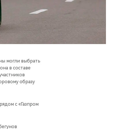
уны могли выбрать
она в составе
 участников
оровому образу
рядом с «Газпром
бегунов