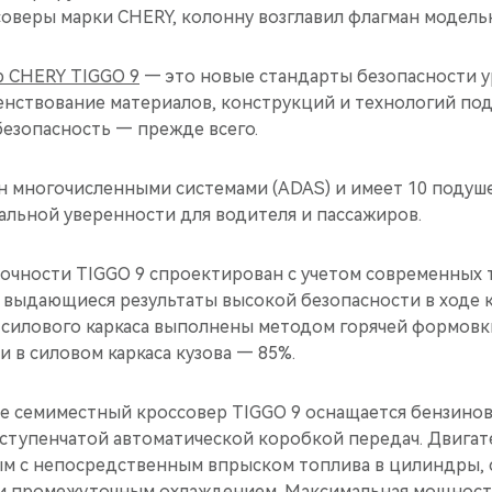
оверы марки CHERY, колонну возглавил флагман модельн
 CHERY TIGGO 9
— это новые стандарты безопасности у
нствование материалов, конструкций и технологий по
езопасность — прежде всего.
 многочисленными системами (ADAS) и имеет 10 подуше
альной уверенности для водителя и пассажиров.
рочности TIGGO 9 спроектирован с учетом современных 
выдающиеся результаты высокой безопасности в ходе к
силового каркаса выполнены методом горячей формовки
 в силовом каркаса кузова — 85%.
е семиместный кроссовер TIGGO 9 оснащается бензин
-ступенчатой автоматической коробкой передач. Двигат
 с непосредственным впрыском топлива в цилиндры, 
и промежуточным охлаждением. Максимальная мощност