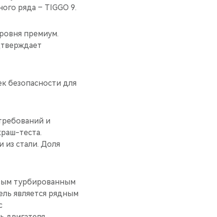
ого ряда – TIGGO 9.
ровня премиум.
дтверждает
к безопасности для
требований и
раш-теста.
 из стали. Доля
овым турбированным
ель является рядным
с
ь двигателя