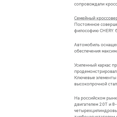
сопровождали кросс
Семейный кроссовер
Постоянное соверше
философию CHERY: б
Автомобиль оснащен
обеспечения максим
Усиленный каркас п
продемонстрировал 
Ключевые элементы 
высокопрочной стали
На российском рынк
двигателем 2.0T и 8
четырехцилиндровым
турбонагнетателем 