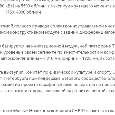
(180 кВт) на 5500 об/мин, а максимум крутящего момента 
— 1750-4000 об/мин.
темой полного привода с электронноуправляемой мног
ином конструктивном модуле с задним дифференциалом
 базируется на инновационной модульной платформе T2
й уровень в своём сегменте по вместительности и комфо
автомобиля: длина - 4 810 мм, ширина – 1925 мм, высота
га выступил Комитет по физической культуре и спорту 
т‑Петербурга при поддержке Бегового сообщества. Бла
в развитии проекта марафон «Белые ночи» стал не прос
частью жизни города, влияющей на развитие легкой атл
фоном «Белые Ночи» для компании CHERY является отр