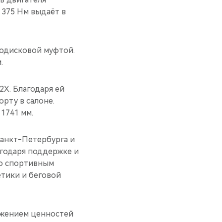
в 375 Нм выдаёт в
одисковой муфтой.
.
X. Благодаря ей
рту в салоне.
 1741 мм.
Санкт-Петербурга и
годаря поддержке и
то спортивным
етики и беговой
ажением ценностей