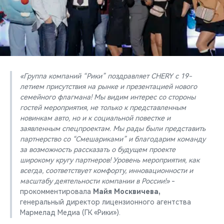
«Группа компаний “Рики” поздравляет CHERY с 19-
летием присутствия на рынке и презентацией нового
семейного флагмана! Мы видим интерес со стороны
гостей мероприятия, не только к представленным
новинкам авто, но и к социальной повестке и
заявленным спецпроектам. Мы рады были представить
партнерство со “Смешариками” и благодарим команду
за возможность рассказать о будущем проекте
широкому кругу партнеров! Уровень мероприятия, как
всегда, соответствует комфорту, инновационности и
масштабу деятельности компании в России!»
-
прокомментировала
Майя Москвичева,
генеральный директор лицензионного агентства
Мармелад Медиа (ГК «Рики»).