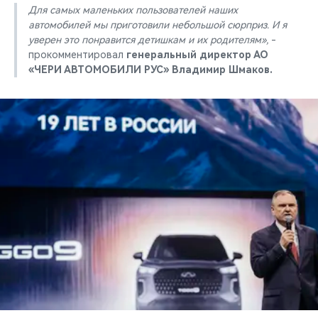
Для самых маленьких пользователей наших
автомобилей мы приготовили небольшой сюрприз. И я
уверен это понравится детишкам и их родителям»,
-
прокомментировал
генеральный директор АО
«ЧЕРИ АВТОМОБИЛИ РУС» Владимир Шмаков.