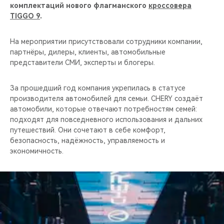
CHERY REMOTE
комплектаций нового флагманского
кроссовера
TIGGO 9
.
CHERY И СПОРТ
На мероприятии присутствовали сотрудники компании,
партнёры, дилеры, клиенты, автомобильные
НАШИ МЕРОПРИЯТИЯ
представители СМИ, эксперты и блогеры.
ВИДЕООБЗОРЫ
За прошедший год компания укрепилась в статусе
производителя автомобилей для семьи. CHERY создаёт
CHERY ДЛЯ ДЕТЕЙ
автомобили, которые отвечают потребностям семей:
подходят для повседневного использования и дальних
путешествий. Они сочетают в себе комфорт,
безопасность, надёжность, управляемость и
экономичность.