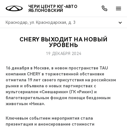
ЧЕРИ ЦЕНТР ЮГ-АВТО
ЯБЛОНОВСКИЙ
Краснодар, ул. Краснодарская, д. 3
CHERY ВЫХОДИТ НА НОВЫЙ
ОНЛАЙН СЕРВИСЫ
ПОКУПАТЕЛЯМ
ВЛАДЕЛЬЦАМ
О КОМПАНИИ
МИР CHERY
МОДЕЛИ
АКЦИИ
УРОВЕНЬ
19 ДЕКАБРЯ 2024
ВЫБОР И ПОКУПКА
СЕРВИС
АКСЕССУАРЫ
ВЫГОДЫ И АКЦИИ
ВЫБОР И ПОКУПКА
О НАС
ВСЕ МОДЕЛИ
16 декабря в Москве, в новом пространстве TAU
КРЕДИТ И СТРАХОВАНИЕ
ЗАПЧАСТИ И АКСЕССУАРЫ
О БРЕНДЕ
КРЕДИТ
МЫ В СОЦСЕТЯХ
компания CHERY в торжественной обстановке
КРОССОВЕРЫ
отметила 19 лет своего присутствия на российском
ПОДДЕРЖКА
CHERY В СОЦСЕТЯХ
рынке и объявила о новых партнерствах с
СЕДАНЫ
мультсериалом «Смешарики» (ГК «Рики») и
благотворительным фондом помощи бездомным
CHERY CONNECT
ЛЮДИ CHERY
животным «Ника».
НОВИНКИ
БЛАГОТВОРИТЕЛЬНОСТЬ
Ключевым событием мероприятия стала
презентация и анонсирование стоимости