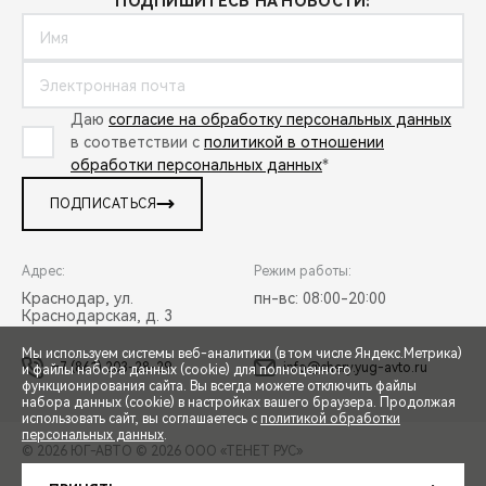
ПОДПИШИТЕСЬ НА НОВОСТИ:
Даю
согласие на обработку персональных данных
в соответствии с
политикой в отношении
обработки персональных данных
*
ПОДПИСАТЬСЯ
Адрес:
Режим работы:
Краснодар, ул.
пн-вс: 08:00-20:00
Краснодарская, д. 3
Мы используем системы веб-аналитики (в том числе Яндекс.Метрика)
+7 (861) 203-28-29
info@chery.yug-avto.ru
и файлы набора данных (cookie) для полноценного
функционирования сайта. Вы всегда можете отключить файлы
СПЕЦПРЕДЛОЖЕНИЯ
набора данных (cookie) в настройках вашего браузера. Продолжая
использовать сайт, вы соглашаетесь с
политикой обработки
персональных данных
.
© 2026 ЮГ-АВТО
© 2026 ООО «ТЕНЕТ РУС»
ЗАПИСЬ НА ТЕСТ-ДРАЙВ
ПРАВОВАЯ ИНФОРМАЦИЯ
КОНТАКТЫ
КЛИЕНТСКАЯ ПОДДЕРЖКА