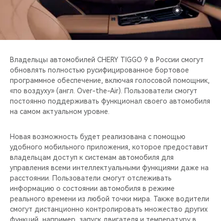
CHERY REMOTE
CHERY И СПОРТ
НАШИ МЕРОПРИЯТИЯ
Владельцы автомобилей CHERY TIGGO 9 в России смогут
обновлять полностью русифицированное бортовое
ВИДЕООБЗОРЫ
программное обеспечение, включая голосовой помощник,
«по воздуху» (англ. Over-the-Air). Пользователи смогут
постоянно поддерживать функционал своего автомобиля
CHERY ДЛЯ ДЕТЕЙ
на самом актуальном уровне.
Новая возможность будет реализована с помощью
удобного мобильного приложения, которое предоставит
владельцам доступ к системам автомобиля для
управления всеми интеллектуальными функциями даже на
расстоянии. Пользователи смогут отслеживать
информацию о состоянии автомобиля в режиме
реального времени из любой точки мира. Также водители
смогут дистанционно контролировать множество других
функций, например, запуск двигателя и температуру в