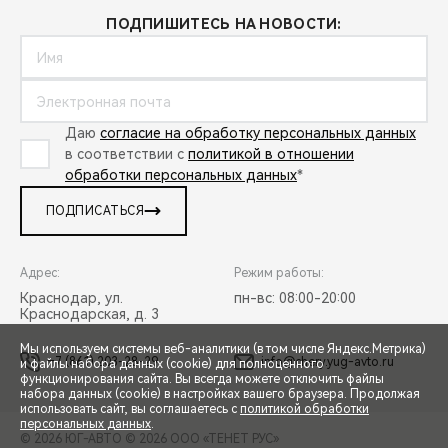
ПОДПИШИТЕСЬ НА НОВОСТИ:
Даю
согласие на обработку персональных данных
в соответствии с
политикой в отношении
обработки персональных данных
*
ПОДПИСАТЬСЯ
Адрес:
Режим работы:
Краснодар, ул.
пн-вс: 08:00-20:00
Краснодарская, д. 3
Мы используем системы веб-аналитики (в том числе Яндекс.Метрика)
+7 (861) 203-28-29
info@chery.yug-avto.ru
и файлы набора данных (cookie) для полноценного
функционирования сайта. Вы всегда можете отключить файлы
СПЕЦПРЕДЛОЖЕНИЯ
набора данных (cookie) в настройках вашего браузера. Продолжая
использовать сайт, вы соглашаетесь с
политикой обработки
персональных данных
.
© 2026 ЮГ-АВТО
© 2026 ООО «ТЕНЕТ РУС»
ЗАПИСЬ НА ТЕСТ-ДРАЙВ