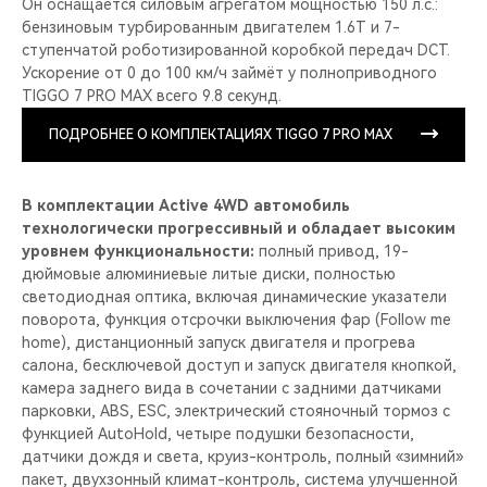
Он оснащается силовым агрегатом мощностью 150 л.с.:
бензиновым турбированным двигателем 1.6T и 7-
ступенчатой роботизированной коробкой передач DCT.
Ускорение от 0 до 100 км/ч займёт у полноприводного
TIGGO 7 PRO MAX всего 9.8 секунд.
ПОДРОБНЕЕ О КОМПЛЕКТАЦИЯХ TIGGO 7 PRO MAX
В комплектации Active 4WD автомобиль
технологически прогрессивный и обладает высоким
уровнем функциональности:
полный привод, 19-
дюймовые алюминиевые литые диски, полностью
светодиодная оптика, включая динамические указатели
поворота, функция отсрочки выключения фар (Follow me
home), дистанционный запуск двигателя и прогрева
салона, бесключевой доступ и запуск двигателя кнопкой,
камера заднего вида в сочетании с задними датчиками
парковки, ABS, ESC, электрический стояночный тормоз с
функцией AutoHold, четыре подушки безопасности,
датчики дождя и света, круиз-контроль, полный «зимний»
пакет, двухзонный климат-контроль, система улучшенной