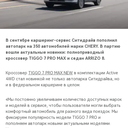
CHERY REMOTE
CHERY И СПОРТ
НАШИ МЕРОПРИЯТИЯ
В сентябре каршеринг-сервис Ситидрайв пополнил
ВИДЕООБЗОРЫ
автопарк на 350 автомобилей марки CHERY. В партию
вошли актуальные новинки: полноприводный
кроссовер TIGGO 7 PRO MAX и седан ARRIZO 8.
CHERY ДЛЯ ДЕТЕЙ
Кроссовер
TIGGO 7 PRO MAX NEW
в комплектации Active
4WD стал новинкой не только автопарка Ситидрайва, но
и в федеральном каршерине в целом.
«Мы постоянно увеличиваем количество доступных марок
и моделей в сервисе, чтобы пользователи могли выбрать
комфортный автомобиль для разного вида поездок. Мы
фиксируем популярность модели TIGGO 7 PRO и
пополняем автопарк новыми актуальными моделями.