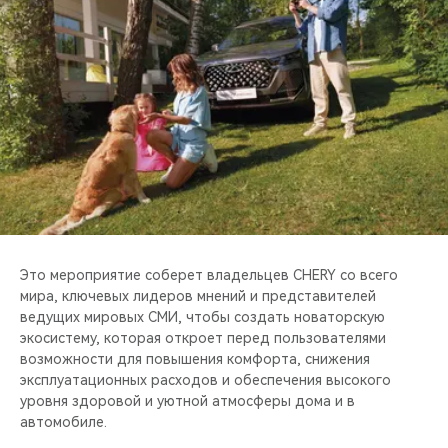
CHERY REMOTE
CHERY И СПОРТ
НАШИ МЕРОПРИЯТИЯ
ВИДЕООБЗОРЫ
CHERY ДЛЯ ДЕТЕЙ
Это мероприятие соберет владельцев CHERY со всего
мира, ключевых лидеров мнений и представителей
ведущих мировых СМИ, чтобы создать новаторскую
экосистему, которая откроет перед пользователями
возможности для повышения комфорта, снижения
эксплуатационных расходов и обеспечения высокого
уровня здоровой и уютной атмосферы дома и в
автомобиле.