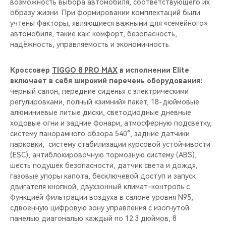
возможность выбора автомобиля, соответствующего их
образу жизни. При формировании комплектаций были
учтены факторы, являющиеся важными для «семейного»
автомобиля, такие как: комфорт, безопасность,
надёжность, управляемость и экономичность.
Кроссовер
TIGGO 8 PRO MAX
в исполнении Elite
включает в себя широкий перечень оборудования:
черный салон, передние сиденья с электрическими
регулировками, полный «зимний» пакет, 18-дюймовые
алюминиевые литые диски, светодиодные дневные
ходовые огни и задние фонари, атмосферную подсветку,
систему панорамного обзора 540°, задние датчики
парковки, систему стабилизации курсовой устойчивости
(ESC), антиблокировочную тормозную систему (ABS),
шесть подушек безопасности, датчик света и дождя,
газовые упоры капота, бесключевой доступ и запуск
двигателя кнопкой, двуxзонный климат-контроль с
функцией фильтрации воздуха в салоне уровня N95,
сдвоенную цифровую зону управления с изогнутой
панелью диагональю каждый по 12.3 дюймов, 8