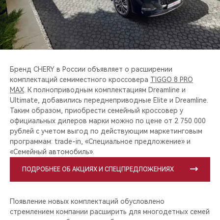
CHERY REMOTE
CHERY И СПОРТ
НАШИ МЕРОПРИЯТИЯ
Бренд CHERY в России объявляет о расширении
ВИДЕООБЗОРЫ
комплектаций семиместного кроссовера
TIGGO 8 PRO
MAX
. К полноприводным комплектациям Dreamline и
Ultimate, добавились переднеприводные Elite и Dreamline.
CHERY ДЛЯ ДЕТЕЙ
Таким образом, приобрести семейный кроссовер у
официальных дилеров марки можно по цене от 2 750 000
рублей с учетом выгод по действующим маркетинговым
программам: trade-in, «Специальное предложение» и
«Семейный автомобиль».
ПОДРОБНЕЕ ОБ АКЦИЯХ И СПЕЦПРЕДЛОЖЕНИЯХ
Появление новых комплектаций обусловлено
стремлением компании расширить для многодетных семей