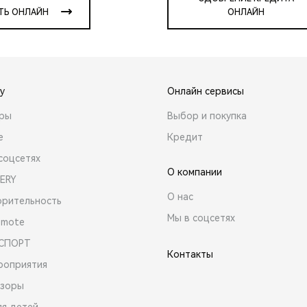
ТЬ ОНЛАЙН
ОНЛАЙН
y
Онлайн сервисы
ары
Выбор и покупка
е
Кредит
соцсетях
О компании
ERY
О нас
орительность
Мы в соцсетях
emote
 СПОРТ
Контакты
роприятия
зоры
ля детей