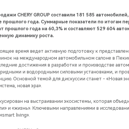
родажи CHERY GROUP составили 181 585 автомобилей,
е прошлого года. Суммарные показатели по итогам пе
т прошлого года на 60,3% и составляют 529 604 авто
енную динамику роста.
оящее время ведет активную подготовку к представлен
винок на международном автомобильном салоне в Пеки
следние достижения в разработке и производстве авто
бридными и водородными силовыми установками, и про
цию. Основной темой для дискуссии станет - «Новая эн
стема, новая эра».
усирован на выстраивании экосистемы, которая объеди
ли» и «жизнь». Ключевыми направлениями в исследовани
smart living».