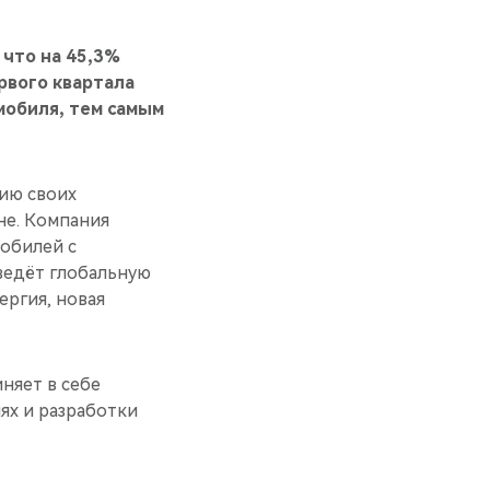
 что на 45,3%
рвого квартала
мобиля, тем самым
ию своих
не. Компания
мобилей с
ведёт глобальную
ергия, новая
няет в себе
ях и разработки