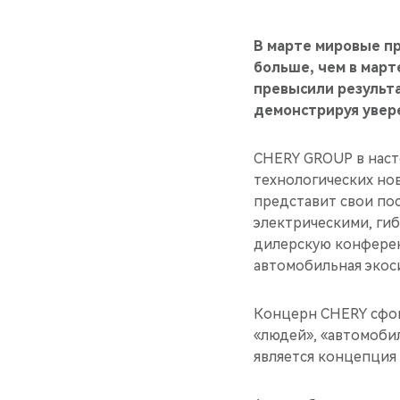
В марте мировые п
больше, чем в март
превысили результа
демонстрируя увер
CHERY GROUP в наст
технологических но
представит свои по
электрическими, ги
дилерскую конферен
автомобильная экоси
Концерн CHERY сфок
«людей», «автомоби
является концепция «