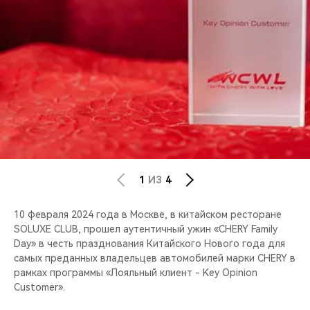
CHERY REMOTE
CHERY И СПОРТ
НАШИ МЕРОПРИЯТИЯ
ВИДЕООБЗОРЫ
CHERY ДЛЯ ДЕТЕЙ
1
ИЗ
4
10 февраля 2024 года в Москве, в китайском ресторане
SOLUXE CLUB, прошел аутентичный ужин «CHERY Family
Day» в честь празднования Китайского Нового года для
самых преданных владельцев автомобилей марки CHERY в
рамках программы «Лояльный клиент - Key Opinion
Customer».