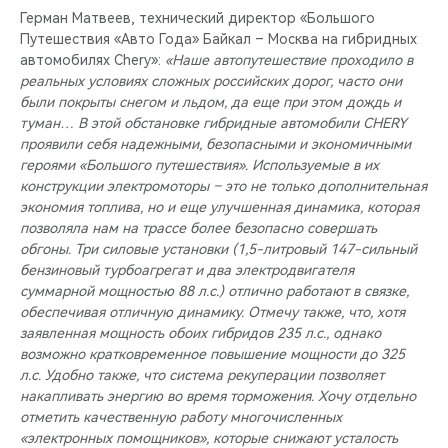
Герман Матвеев, технический директор «Большого
Путешествия «Авто Года» Байкал – Москва на гибридных
автомобилях Chery»:
«Наше автопутешествие проходило в
реальных условиях сложных российских дорог, часто они
были покрыты снегом и льдом, да еще при этом дождь и
туман… В этой обстановке гибридные автомобили CHERY
проявили себя надежными, безопасными и экономичными
героями «Большого путешествия». Используемые в их
конструкции электромоторы – это не только дополнительная
экономия топлива, но и еще улучшенная динамика, которая
позволяла нам на трассе более безопасно совершать
обгоны. Три силовые установки (1,5-литровый 147-сильный
бензиновый турбоагрегат и два электродвигателя
суммарной мощностью 88 л.с.) отлично работают в связке,
обеспечивая отличную динамику. Отмечу также, что, хотя
заявленная мощность обоих гибридов 235 л.с., однако
возможно кратковременное повышение мощности до 325
л.с. Удобно также, что система рекуперации позволяет
накапливать энергию во время торможения. Хочу отдельно
отметить качественную работу многочисленных
«электронных помощников», которые снижают усталость