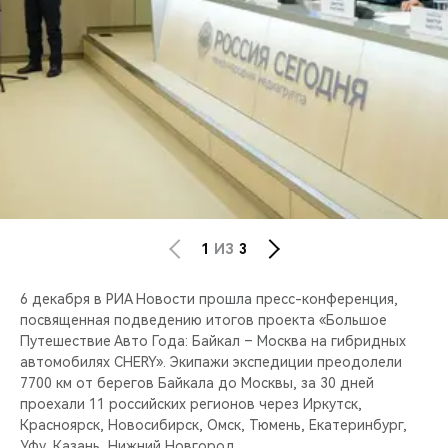
CHERY REMOTE
CHERY И СПОРТ
НАШИ МЕРОПРИЯТИЯ
ВИДЕООБЗОРЫ
CHERY ДЛЯ ДЕТЕЙ
1
ИЗ
3
6 декабря в РИА Новости прошла пресс-конференция,
посвященная подведению итогов проекта «Большое
Путешествие Авто Года: Байкал – Москва на гибридных
автомобилях CHERY». Экипажи экспедиции преодолели
7700 км от берегов Байкала до Москвы, за 30 дней
проехали 11 российских регионов через Иркутск,
Красноярск, Новосибирск, Омск, Тюмень, Екатеринбург,
Уфу, Казань, Нижний Новгород.