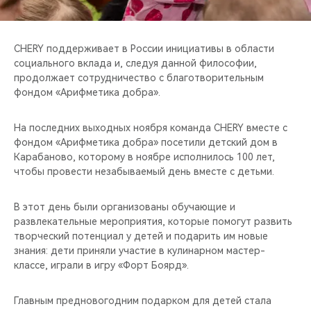
CHERY REMOTE
CHERY И СПОРТ
CHERY поддерживает в России инициативы в области
социального вклада и, следуя данной философии,
НАШИ МЕРОПРИЯТИЯ
продолжает сотрудничество с благотворительным
фондом «Арифметика добра».
ВИДЕООБЗОРЫ
На последних выходных ноября команда CHERY вместе с
фондом «Арифметика добра» посетили детский дом в
CHERY ДЛЯ ДЕТЕЙ
Карабаново, которому в ноябре исполнилось 100 лет,
чтобы провести незабываемый день вместе с детьми.
В этот день были организованы обучающие и
развлекательные мероприятия, которые помогут развить
творческий потенциал у детей и подарить им новые
знания: дети приняли участие в кулинарном мастер-
классе, играли в игру «Форт Боярд».
Главным предновогодним подарком для детей стала