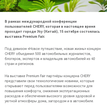
CHERY REMOTE
CHERY И СПОРТ
В рамках международной конференции
НАШИ МЕРОПРИЯТИЯ
пользователей CHERY, которая в настоящее время
проходит городе Уху (Китай), 15 октября состоялась
выставка Premium Fair.
ВИДЕООБЗОРЫ
Под девизом «Новое путешествие, новая жизнь» концерн
CHERY ДЛЯ ДЕТЕЙ
CHERY объединил 500 автомобильных журналистов,
блогеров, экспертов и владельцев автомобилей из 40
стран и регионов.
На выставке Premium Fair партнёры концерна CHERY
представили свои технологические новинки, которые
открывают перед пользователями возможности для
повышения комфорта, снижения эксплуатационных
расходов и обеспечения высокого уровня здоровой и
уютной атмосферы дома, загородом и в автомобиле.