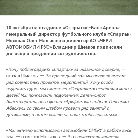
CHERY REMOTE
CHERY И СПОРТ
10 октября на стадионе «Открытие-Банк Арена»
НАШИ МЕРОПРИЯТИЯ
генеральный директор футбольного клуба «Спартак-
Москва» Олег Малышев и директор АО «ЧЕРИ
АВТОМОБИЛИ РУС» Владимир Шмаков подписали
ВИДЕООБЗОРЫ
договор о продлении сотрудничества.
CHERY ДЛЯ ДЕТЕЙ
«
Хочу поблагодарить «Спартак» за оказанное доверие
, —
сказал Шмаков. —
За прошедший год мы провели вместе
ряд совместных проектов, мероприятий. Хочу особо
выделить одно: мы вместе со «Спартаком» исполнили мечту
детей! Мы пригласили подопечных детей-сирот
благотворительного фонда «Арифметика добра». Гильермо
Абаскаль со своим штабом провели ряд занятий с
детишками, а потом вышли на поле, чтобы сразиться
».
«
Мы активно использовали автомобили CHERY в работе весь
год
, — отметил Малышев. — Это
показатель качества.