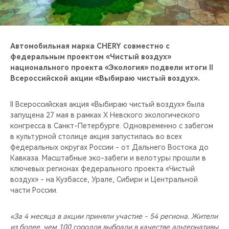
CHERY REMOTE
CHERY И СПОРТ
Автомобильная марка CHERY совместно с
НАШИ МЕРОПРИЯТИЯ
федеральным проектом «Чистый воздух»
национального проекта «Экология» подвели итоги II
Всероссийской акции «Выбираю чистый воздух».
ВИДЕООБЗОРЫ
II Всероссийская акция «Выбираю чистый воздух» была
CHERY ДЛЯ ДЕТЕЙ
запущена 27 мая в рамках Х Невского экологического
конгресса в Санкт-Петербурге. Одновременно с забегом
в культурной столице акция запустилась во всех
федеральных округах России - от Дальнего Востока до
Кавказа. Масштабные эко-забеги и велотуры прошли в
ключевых регионах федерального проекта «Чистый
воздух» - на Кузбассе, Урале, Сибири и Центральной
части России.
«За 4 месяца в акции приняли участие - 54 региона. Жители
из более, чем 100 городов выбрали в качестве альтернативы