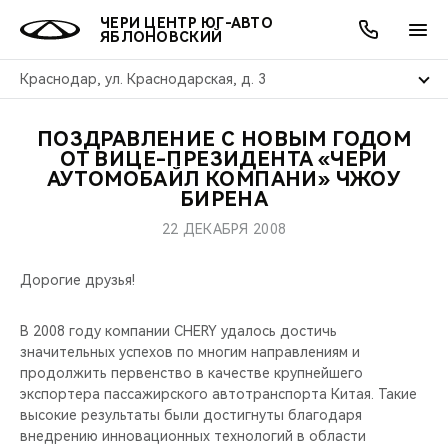
ЧЕРИ ЦЕНТР ЮГ-АВТО
ЯБЛОНОВСКИЙ
Краснодар, ул. Краснодарская, д. 3
ПОЗДРАВЛЕНИЕ С НОВЫМ ГОДОМ
ОНЛАЙН СЕРВИСЫ
ПОКУПАТЕЛЯМ
ВЛАДЕЛЬЦАМ
О КОМПАНИИ
МИР CHERY
МОДЕЛИ
АКЦИИ
ОТ ВИЦЕ-ПРЕЗИДЕНТА «ЧЕРИ
АУТОМОБАЙЛ КОМПАНИ» ЧЖОУ
БИРЕНА
ВЫБОР И ПОКУПКА
СЕРВИС
АКСЕССУАРЫ
ВЫГОДЫ И АКЦИИ
ВЫБОР И ПОКУПКА
О НАС
ВСЕ МОДЕЛИ
22 ДЕКАБРЯ 2008
КРЕДИТ И СТРАХОВАНИЕ
ЗАПЧАСТИ И АКСЕССУАРЫ
О БРЕНДЕ
КРЕДИТ
МЫ В СОЦСЕТЯХ
КРОССОВЕРЫ
Дорогие друзья!
ПОДДЕРЖКА
CHERY В СОЦСЕТЯХ
СЕДАНЫ
В 2008 году компании CHERY удалось достичь
CHERY CONNECT
ЛЮДИ CHERY
значительных успехов по многим направлениям и
продолжить первенство в качестве крупнейшего
НОВИНКИ
экспортера пассажирского автотранспорта Китая. Такие
БЛАГОТВОРИТЕЛЬНОСТЬ
высокие результаты были достигнуты благодаря
внедрению инновационных технологий в области