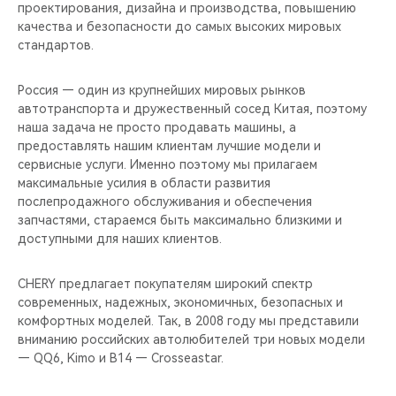
CHERY REMOTE
проектирования, дизайна и производства, повышению
качества и безопасности до самых высоких мировых
стандартов.
CHERY И СПОРТ
Россия — один из крупнейших мировых рынков
НАШИ МЕРОПРИЯТИЯ
автотранспорта и дружественный сосед Китая, поэтому
наша задача не просто продавать машины, а
ВИДЕООБЗОРЫ
предоставлять нашим клиентам лучшие модели и
сервисные услуги. Именно поэтому мы прилагаем
CHERY ДЛЯ ДЕТЕЙ
максимальные усилия в области развития
послепродажного обслуживания и обеспечения
запчастями, стараемся быть максимально близкими и
доступными для наших клиентов.
CHERY предлагает покупателям широкий спектр
современных, надежных, экономичных, безопасных и
комфортных моделей. Так, в 2008 году мы представили
вниманию российских автолюбителей три новых модели
— QQ6, Kimo и B14 — Crosseastar.