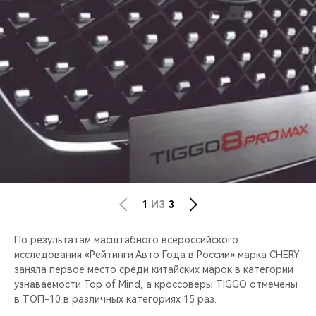
CHERY REMOTE
CHERY И СПОРТ
НАШИ МЕРОПРИЯТИЯ
ВИДЕООБЗОРЫ
CHERY ДЛЯ ДЕТЕЙ
1
ИЗ
3
По результатам масштабного всероссийского
исследования «Рейтинги Авто Года в России» марка CHERY
заняла первое место среди китайских марок в категории
узнаваемости Top of Mind, а кроссоверы TIGGO отмечены
в ТОП-10 в различных категориях 15 раз.