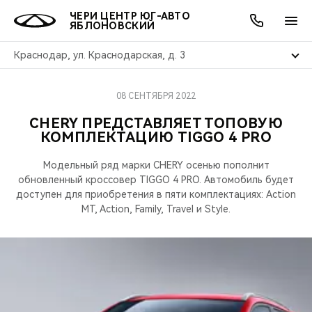
ЧЕРИ ЦЕНТР ЮГ-АВТО
ЯБЛОНОВСКИЙ
Краснодар, ул. Краснодарская, д. 3
08 СЕНТЯБРЯ 2022
ОНЛАЙН СЕРВИСЫ
ПОКУПАТЕЛЯМ
ВЛАДЕЛЬЦАМ
О КОМПАНИИ
МИР CHERY
МОДЕЛИ
АКЦИИ
CHERY ПРЕДСТАВЛЯЕТ ТОПОВУЮ
КОМПЛЕКТАЦИЮ TIGGO 4 PRO
ВЫБОР И ПОКУПКА
СЕРВИС
АКСЕССУАРЫ
ВЫГОДЫ И АКЦИИ
ВЫБОР И ПОКУПКА
О НАС
ВСЕ МОДЕЛИ
Модельный ряд марки CHERY осенью пополнит
КРЕДИТ И СТРАХОВАНИЕ
ЗАПЧАСТИ И АКСЕССУАРЫ
О БРЕНДЕ
КРЕДИТ
МЫ В СОЦСЕТЯХ
обновленный кроссовер TIGGO 4 PRO. Автомобиль будет
КРОССОВЕРЫ
доступен для приобретения в пяти комплектациях: Action
ПОДДЕРЖКА
CHERY В СОЦСЕТЯХ
MT, Action, Family, Travel и Style.
СЕДАНЫ
CHERY CONNECT
ЛЮДИ CHERY
НОВИНКИ
БЛАГОТВОРИТЕЛЬНОСТЬ