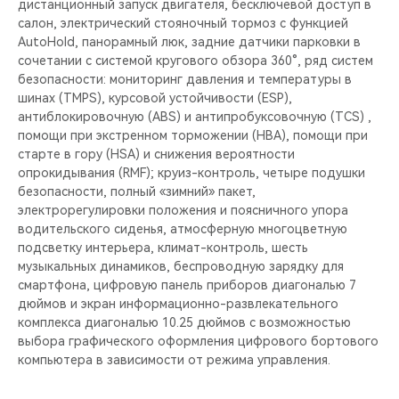
дистанционный запуск двигателя, бесключевой доступ в
салон, электрический стояночный тормоз с функцией
AutoHold, панорамный люк, задние датчики парковки в
сочетании с системой кругового обзора 360°, ряд систем
безопасности: мониторинг давления и температуры в
шинах (TMPS), курсовой устойчивости (ESP),
антиблокировочную (ABS) и антипробуксовочную (TCS) ,
помощи при экстренном торможении (HBA), помощи при
старте в гору (HSA) и снижения вероятности
опрокидывания (RMF); круиз-контроль, четыре подушки
безопасности, полный «зимний» пакет,
электрорегулировки положения и поясничного упора
водительского сиденья, атмосферную многоцветную
подсветку интерьера, климат-контроль, шесть
музыкальных динамиков, беспроводную зарядку для
смартфона, цифровую панель приборов диагональю 7
дюймов и экран информационно-развлекательного
комплекса диагональю 10.25 дюймов с возможностью
выбора графического оформления цифрового бортового
компьютера в зависимости от режима управления.