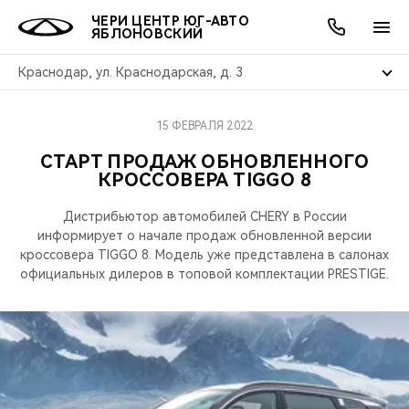
ЧЕРИ ЦЕНТР ЮГ-АВТО
ЯБЛОНОВСКИЙ
Краснодар, ул. Краснодарская, д. 3
15 ФЕВРАЛЯ 2022
ОНЛАЙН СЕРВИСЫ
ПОКУПАТЕЛЯМ
ВЛАДЕЛЬЦАМ
О КОМПАНИИ
МИР CHERY
МОДЕЛИ
АКЦИИ
СТАРТ ПРОДАЖ ОБНОВЛЕННОГО
КРОССОВЕРА TIGGO 8
ВЫБОР И ПОКУПКА
СЕРВИС
АКСЕССУАРЫ
ВЫГОДЫ И АКЦИИ
ВЫБОР И ПОКУПКА
О НАС
ВСЕ МОДЕЛИ
Дистрибьютор автомобилей CHERY в России
КРЕДИТ И СТРАХОВАНИЕ
ЗАПЧАСТИ И АКСЕССУАРЫ
О БРЕНДЕ
КРЕДИТ
МЫ В СОЦСЕТЯХ
информирует о начале продаж обновленной версии
КРОССОВЕРЫ
кроссовера TIGGO 8. Модель уже представлена в салонах
ПОДДЕРЖКА
CHERY В СОЦСЕТЯХ
официальных дилеров в топовой комплектации PRESTIGE.
СЕДАНЫ
CHERY CONNECT
ЛЮДИ CHERY
НОВИНКИ
БЛАГОТВОРИТЕЛЬНОСТЬ