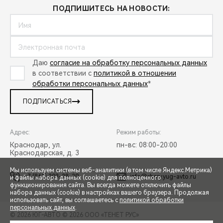
ПОДПИШИТЕСЬ НА НОВОСТИ:
Даю
согласие на обработку персональных данных
в соответствии с
политикой в отношении
обработки персональных данных
*
ПОДПИСАТЬСЯ
Адрес:
Режим работы:
Краснодар, ул.
пн-вс: 08:00-20:00
Краснодарская, д. 3
Мы используем системы веб-аналитики (в том числе Яндекс.Метрика)
+7 (861) 203-28-29
info@chery.yug-avto.ru
и файлы набора данных (cookie) для полноценного
функционирования сайта. Вы всегда можете отключить файлы
СПЕЦПРЕДЛОЖЕНИЯ
набора данных (cookie) в настройках вашего браузера. Продолжая
использовать сайт, вы соглашаетесь с
политикой обработки
персональных данных
.
© 2026 ЮГ-АВТО
© 2026 ООО «ТЕНЕТ РУС»
ЗАПИСЬ НА ТЕСТ-ДРАЙВ