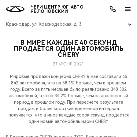
ЧЕРИ ЦЕНТР ЮГ-АВТО
ЯБЛОНОВСКИЙ
Краснодар, ул. Краснодарская, д. 3
В МИРЕ КАЖДЫЕ 40 СЕКУНД
ОНЛАЙН СЕРВИСЫ
ПОКУПАТЕЛЯМ
ВЛАДЕЛЬЦАМ
О КОМПАНИИ
МИР CHERY
МОДЕЛИ
АКЦИИ
ПРОДАЁТСЯ ОДИН АВТОМОБИЛЬ
CHERY
ВЫБОР И ПОКУПКА
СЕРВИС
АКСЕССУАРЫ
ВЫГОДЫ И АКЦИИ
ВЫБОР И ПОКУПКА
О НАС
ВСЕ МОДЕЛИ
21 ИЮНЯ 2021
КРЕДИТ И СТРАХОВАНИЕ
ЗАПЧАСТИ И АКСЕССУАРЫ
О БРЕНДЕ
КРЕДИТ
МЫ В СОЦСЕТЯХ
Мировые продажи концерна CHERY в мае составили 65
КРОССОВЕРЫ
842 автомобиля, что на 58,1% больше, чем в прошлом
году. Всего за пять месяцев было реализовано 348 302
ПОДДЕРЖКА
CHERY В СОЦСЕТЯХ
автомобилей, что на 84,2% больше, чем за аналогичный
СЕДАНЫ
период в прошлом году. При пересчёте результата
CHERY CONNECT
ЛЮДИ CHERY
продаж в более короткий временной интервал
получается, что в мире каждые сорок секунд продаётся
НОВИНКИ
один новый автомобиль марки CHERY.
БЛАГОТВОРИТЕЛЬНОСТЬ