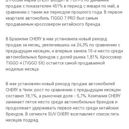
В России марка CHERY входит в ТОП-5 по динамике
CHERY REMOTE
продаж с показателем 451% в период с января по май, в
сравнении с таким же периодом прошлого года. В первом
CHERY И СПОРТ
квартале автомобиль TIGGO 7 PRO был самым
продаваемым кроссовером китайского бренда.
НАШИ МЕРОПРИЯТИЯ
В Бразилии CHERY в мае установила новый рекорд
ВИДЕООБЗОРЫ
продаж за месяц, увеличившись на 24,3% по сравнению с
предыдущим месяцем, и впервые заняла 10-е место среди
автомобильных брендов с долей рынка 1,81%. Кроссовер
CHERY ДЛЯ ДЕТЕЙ
TIGGO 4 (TIGGO 5X) остается самой продаваемой
моделью месяца.
В мае установлен новый рекорд продаж автомобилей
CHERY в Чили: рост по сравнению с предыдущим месяцем
составил 18,1%, а рыночная доля - 5,7%. Компания CHERY
занимает пятое место среди автомобильных брендов и
продолжает удерживать первое место среди китайских
брендов. В сегменте SUV CHERY возглавляет список пять
месяцев подряд.