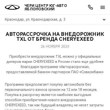
ЧЕРИ ЦЕНТР ЮГ-АВТО
ЯБЛОНОВСКИЙ
Краснодар, ул. Краснодарская, д. 3
АВТОРАССРОЧКА НА ВНЕДОРОЖНИК
ОНЛАЙН СЕРВИСЫ
ПОКУПАТЕЛЯМ
ВЛАДЕЛЬЦАМ
О КОМПАНИИ
МИР CHERY
МОДЕЛИ
АКЦИИ
TXL ОТ БРЕНДА CHERYEXEED
26 НОЯБРЯ 2020
ВЫБОР И ПОКУПКА
СЕРВИС
АКСЕССУАРЫ
ВЫГОДЫ И АКЦИИ
ВЫБОР И ПОКУПКА
О НАС
ВСЕ МОДЕЛИ
Приобрести внедорожник TXL можно у официальных
КРЕДИТ И СТРАХОВАНИЕ
ЗАПЧАСТИ И АКСЕССУАРЫ
О БРЕНДЕ
КРЕДИТ
МЫ В СОЦСЕТЯХ
дилеров марки CHERYEXEED в России стало еще удобнее
КРОССОВЕРЫ
благодаря программе «Авторассрочка»,
предоставляемой банком-партнером ПАО «Совкомбанк».
ПОДДЕРЖКА
CHERY В СОЦСЕТЯХ
СЕДАНЫ
Программа предполагает покупку автомобиля без
CHERY CONNECT
ЛЮДИ CHERY
первоначального взноса сроком на 12 или 18 месяцев.
НОВИНКИ
Покупка в рассрочку является наиболее выгодным
БЛАГОТВОРИТЕЛЬНОСТЬ
способом приобретения нового внедорожника
CHERYEXEED, так как будущий владелец не несет затраты