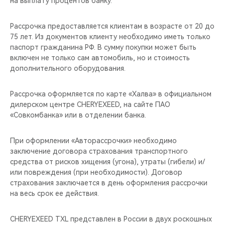
на выплату процентов банку.
CHERY REMOTE
Рассрочка предоставляется клиентам в возрасте от 20 до
CHERY И СПОРТ
75 лет. Из документов клиенту необходимо иметь только
паспорт гражданина РФ. В сумму покупки может быть
НАШИ МЕРОПРИЯТИЯ
включен не только сам автомобиль, но и стоимость
дополнительного оборудования.
ВИДЕООБЗОРЫ
Рассрочка оформляется по карте «Халва» в официальном
CHERY ДЛЯ ДЕТЕЙ
дилерском центре CHERYEXEED, на сайте ПАО
«Совкомбанка» или в отделении банка.
При оформлении «Авторассрочки» необходимо
заключение договора страхования транспортного
средства от рисков хищения (угона), утраты (гибели) и/
или повреждения (при необходимости). Договор
страхования заключается в день оформления рассрочки
на весь срок ее действия.
CHERYEXEED TXL представлен в России в двух роскошных