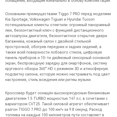
оснащения, входящим изначально в основу комплектации.
CHERY REMOTE
Основными преимуществами Tiggo 7 PRO перед моделями
CHERY И СПОРТ
Kia Sportage, Volkswagen Tiguan и Hyundai Tucson
потенциальные клиенты отметили: огромный панорамный
НАШИ МЕРОПРИЯТИЯ
люк, бесконтактный ключ с функцией дистанционного
автозапуска двигателя, бесконтактное открытие двери
ВИДЕООБЗОРЫ
багажника, кожаный салон с двойной стильной
прострочкой, обогрев передних и задних сидений, а
также всей поверхности лобового стекла, цифровую
CHERY ДЛЯ ДЕТЕЙ
панель приборов и 10-ти дюймовый сенсорный основной
экран, беспроводную зарядку для смартфонов, систему
кругового обзора 360° HD с режимом 3D и атмосферную
подсветку салона, которую можно настраивать под цвет
настроения, стиль вождения или ритмы музыки.
Кроссовер будет оснащён высокоресурсным бензиновым
двигателем 1.5 TURBO мощностью 147 л.с. в сочетании с
вариатором CVT25. Такой силовой агрегат обеспечивает
разгон TIGGO 7 PRO до 100 км/ч за 9.8 секунд. Расход
топлива на каждые 100 километров пути составляет в