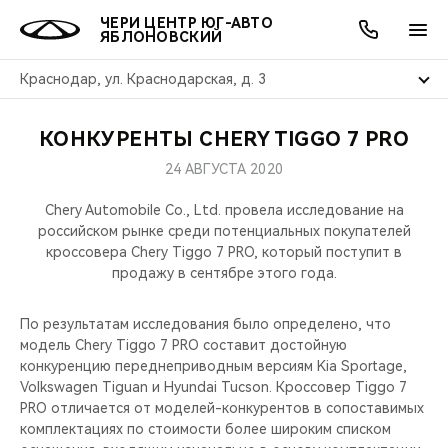
ЧЕРИ ЦЕНТР ЮГ-АВТО
ЯБЛОНОВСКИЙ
Краснодар, ул. Краснодарская, д. 3
КОНКУРЕНТЫ CHERY TIGGO 7 PRO
ОНЛАЙН СЕРВИСЫ
ПОКУПАТЕЛЯМ
ВЛАДЕЛЬЦАМ
О КОМПАНИИ
МИР CHERY
МОДЕЛИ
АКЦИИ
24 АВГУСТА 2020
ВЫБОР И ПОКУПКА
СЕРВИС
АКСЕССУАРЫ
ВЫГОДЫ И АКЦИИ
ВЫБОР И ПОКУПКА
О НАС
ВСЕ МОДЕЛИ
Chery Automobile Co., Ltd. провела исследование на
российском рынке среди потенциальных покупателей
КРЕДИТ И СТРАХОВАНИЕ
ЗАПЧАСТИ И АКСЕССУАРЫ
О БРЕНДЕ
КРЕДИТ
МЫ В СОЦСЕТЯХ
кроссовера Chery Tiggo 7 PRO, который поступит в
КРОССОВЕРЫ
продажу в сентябре этого года.
ПОДДЕРЖКА
CHERY В СОЦСЕТЯХ
СЕДАНЫ
По результатам исследования было определено, что
модель Chery Tiggo 7 PRO составит достойную
CHERY CONNECT
ЛЮДИ CHERY
конкуренцию переднеприводным версиям Kia Sportage,
НОВИНКИ
Volkswagen Tiguan и Hyundai Tucson. Кроссовер Tiggo 7
БЛАГОТВОРИТЕЛЬНОСТЬ
PRO отличается от моделей-конкурентов в сопоставимых
комплектациях по стоимости более широким списком