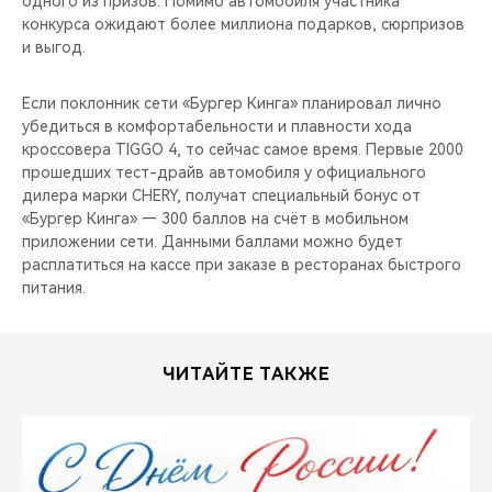
одного из призов. Помимо автомобиля участника
CHERY REMOTE
конкурса ожидают более миллиона подарков, сюрпризов
и выгод.
CHERY И СПОРТ
Если поклонник сети «Бургер Кинга» планировал лично
НАШИ МЕРОПРИЯТИЯ
убедиться в комфортабельности и плавности хода
кроссовера TIGGO 4, то сейчас самое время. Первые 2000
ВИДЕООБЗОРЫ
прошедших тест-драйв автомобиля у официального
дилера марки CHERY, получат специальный бонус от
«Бургер Кинга» — 300 баллов на счёт в мобильном
CHERY ДЛЯ ДЕТЕЙ
приложении сети. Данными баллами можно будет
расплатиться на кассе при заказе в ресторанах быстрого
питания.
ЧИТАЙТЕ ТАКЖЕ