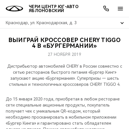
ЧЕРИ ЦЕНТР ЮГ-АВТО
ЯБЛОНОВСКИЙ
Краснодар, ул. Краснодарская, д. 3
ВЫИГРАЙ КРОССОВЕР CHERY TIGGO
ОНЛАЙН СЕРВИСЫ
ПОКУПАТЕЛЯМ
ВЛАДЕЛЬЦАМ
О КОМПАНИИ
МИР CHERY
МОДЕЛИ
АКЦИИ
4 В «БУРГЕРМАНИИ»
27 НОЯБРЯ 2019
ВЫБОР И ПОКУПКА
СЕРВИС
АКСЕССУАРЫ
ВЫГОДЫ И АКЦИИ
ВЫБОР И ПОКУПКА
О НАС
ВСЕ МОДЕЛИ
Дистрибьютор автомобилей CHERY в России совместно с
КРЕДИТ И СТРАХОВАНИЕ
ЗАПЧАСТИ И АКСЕССУАРЫ
О БРЕНДЕ
КРЕДИТ
МЫ В СОЦСЕТЯХ
сетью ресторанов быстрого питания «Бургер Кинг»
КРОССОВЕРЫ
запускают акцию «Бургермания». Суперпризы — шесть
стильных и технологичных кроссоверов CHERY TIGGO 4.
ПОДДЕРЖКА
CHERY В СОЦСЕТЯХ
СЕДАНЫ
До 15 января 2020 года, приобретая в любом ресторане
CHERY CONNECT
ЛЮДИ CHERY
сети специальные акционные продукты, покупатель
НОВИНКИ
получает чек с уникальным QR-кодом, который
БЛАГОТВОРИТЕЛЬНОСТЬ
необходимо просканировать в мобильном приложении
«Бургер Кинга» и гарантировано стать обладателем