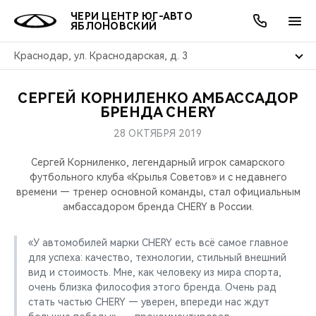
ЧЕРИ ЦЕНТР ЮГ-АВТО
ЯБЛОНОВСКИЙ
Краснодар, ул. Краснодарская, д. 3
СЕРГЕЙ КОРНИЛЕНКО АМБАССАДОР
ОНЛАЙН СЕРВИСЫ
ПОКУПАТЕЛЯМ
ВЛАДЕЛЬЦАМ
О КОМПАНИИ
МИР CHERY
МОДЕЛИ
АКЦИИ
БРЕНДА CHERY
28 ОКТЯБРЯ 2019
ВЫБОР И ПОКУПКА
СЕРВИС
АКСЕССУАРЫ
ВЫГОДЫ И АКЦИИ
ВЫБОР И ПОКУПКА
О НАС
ВСЕ МОДЕЛИ
Сергей Корниленко, легендарный игрок самарского
КРЕДИТ И СТРАХОВАНИЕ
ЗАПЧАСТИ И АКСЕССУАРЫ
О БРЕНДЕ
КРЕДИТ
МЫ В СОЦСЕТЯХ
футбольного клуба «Крылья Советов» и с недавнего
КРОССОВЕРЫ
времени — тренер основной команды, стал официальным
амбассадором бренда CHERY в России.
ПОДДЕРЖКА
CHERY В СОЦСЕТЯХ
СЕДАНЫ
«У автомобилей марки CHERY есть всё самое главное
CHERY CONNECT
ЛЮДИ CHERY
для успеха: качество, технологии, стильный внешний
НОВИНКИ
вид и стоимость. Мне, как человеку из мира спорта,
БЛАГОТВОРИТЕЛЬНОСТЬ
очень близка философия этого бренда. Очень рад
стать частью CHERY — уверен, впереди нас ждут