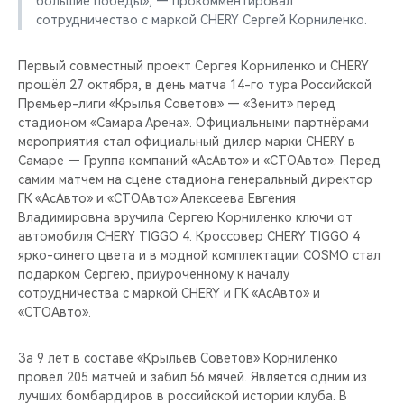
большие победы», — прокомментировал
CHERY REMOTE
сотрудничество с маркой CHERY Сергей Корниленко.
CHERY И СПОРТ
Первый совместный проект Сергея Корниленко и CHERY
прошёл 27 октября, в день матча 14-го тура Российской
НАШИ МЕРОПРИЯТИЯ
Премьер-лиги «Крылья Советов» — «Зенит» перед
стадионом «Самара Арена». Официальными партнёрами
ВИДЕООБЗОРЫ
мероприятия стал официальный дилер марки CHERY в
Самаре — Группа компаний «АсАвто» и «СТОАвто». Перед
самим матчем на сцене стадиона генеральный директор
CHERY ДЛЯ ДЕТЕЙ
ГК «АсАвто» и «СТОАвто» Алексеева Евгения
Владимировна вручила Сергею Корниленко ключи от
автомобиля CHERY TIGGO 4. Кроссовер CHERY TIGGO 4
ярко-синего цвета и в модной комплектации COSMO стал
подарком Сергею, приуроченному к началу
сотрудничества с маркой CHERY и ГК «АсАвто» и
«СТОАвто».
За 9 лет в составе «Крыльев Советов» Корниленко
провёл 205 матчей и забил 56 мячей. Является одним из
лучших бомбардиров в российской истории клуба. В