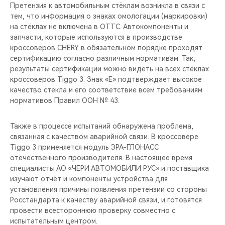
CHERY REMOTE
Претензия к автомобильным стёклам возникла в связи с
тем, что информация о знаках омологации (маркировки)
на стёклах не включена в ОТТС. Автокомпоненты и
CHERY И СПОРТ
запчасти, которые используются в производстве
кроссоверов CHERY в обязательном порядке проходят
НАШИ МЕРОПРИЯТИЯ
сертификацию согласно различным нормативам. Так,
результаты сертификации можно видеть на всех стёклах
ВИДЕООБЗОРЫ
кроссоверов Tiggo 3. Знак «E» подтверждает высокое
качество стекла и его соответствие всем требованиям
нормативов Правил ООН № 43.
CHERY ДЛЯ ДЕТЕЙ
Также в процессе испытаний обнаружена проблема,
связанная с качеством аварийной связи. В кроссовере
Tiggo 3 применяется модуль ЭРА-ГЛОНАСС
отечественного производителя. В настоящее время
специалисты АО «ЧЕРИ АВТОМОБИЛИ РУС» и поставщика
изучают отчёт и компоненты устройства для
установления причины появления претензии со стороны
Росстандарта к качеству аварийной связи, и готовятся
провести всестороннюю проверку совместно с
испытательным центром.