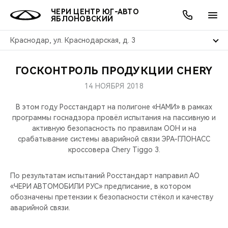
ЧЕРИ ЦЕНТР ЮГ-АВТО
ЯБЛОНОВСКИЙ
Краснодар, ул. Краснодарская, д. 3
ГОСКОНТРОЛЬ ПРОДУКЦИИ CHERY
ОНЛАЙН СЕРВИСЫ
ПОКУПАТЕЛЯМ
ВЛАДЕЛЬЦАМ
О КОМПАНИИ
МИР CHERY
МОДЕЛИ
АКЦИИ
14 НОЯБРЯ 2018
ВЫБОР И ПОКУПКА
СЕРВИС
АКСЕССУАРЫ
ВЫГОДЫ И АКЦИИ
ВЫБОР И ПОКУПКА
О НАС
ВСЕ МОДЕЛИ
В этом году Росстандарт на полигоне «НАМИ» в рамках
программы госнадзора провёл испытания на пассивную и
КРЕДИТ И СТРАХОВАНИЕ
ЗАПЧАСТИ И АКСЕССУАРЫ
О БРЕНДЕ
КРЕДИТ
МЫ В СОЦСЕТЯХ
активную безопасность по правилам ООН и на
КРОССОВЕРЫ
срабатывание системы аварийной связи ЭРА-ГЛОНАСС
кроссовера Chery Tiggo 3.
ПОДДЕРЖКА
CHERY В СОЦСЕТЯХ
СЕДАНЫ
По результатам испытаний Росстандарт направил АО
CHERY CONNECT
ЛЮДИ CHERY
«ЧЕРИ АВТОМОБИЛИ РУС» предписание, в котором
НОВИНКИ
обозначены претензии к безопасности стёкол и качеству
БЛАГОТВОРИТЕЛЬНОСТЬ
аварийной связи.