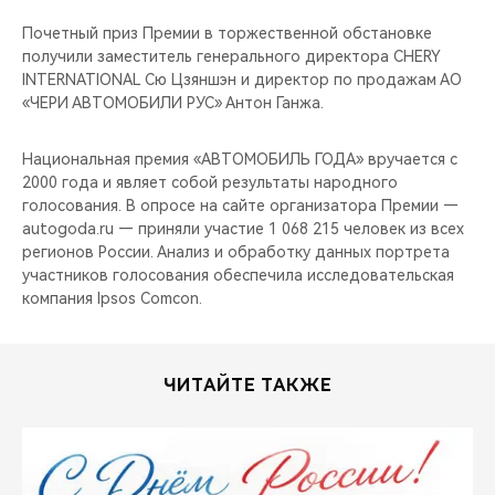
CHERY REMOTE
Почетный приз Премии в торжественной обстановке
получили заместитель генерального директора CHERY
CHERY И СПОРТ
INTERNATIONAL Сю Цзяншэн и директор по продажам АО
«ЧЕРИ АВТОМОБИЛИ РУС» Антон Ганжа.
НАШИ МЕРОПРИЯТИЯ
Национальная премия «АВТОМОБИЛЬ ГОДА» вручается с
ВИДЕООБЗОРЫ
2000 года и являет собой результаты народного
голосования. В опросе на сайте организатора Премии —
CHERY ДЛЯ ДЕТЕЙ
autogoda.ru — приняли участие 1 068 215 человек из всех
регионов России. Анализ и обработку данных портрета
участников голосования обеспечила исследовательская
компания Ipsos Comcon.
ЧИТАЙТЕ ТАКЖЕ