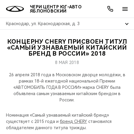
ЧЕРИ ЦЕНТР ЮГ-АВТО
ЯБЛОНОВСКИЙ
Краснодар, ул. Краснодарская, д. 3
КОНЦЕРНУ CHERY ПРИСВОЕН ТИТУЛ
ОНЛАЙН СЕРВИСЫ
ПОКУПАТЕЛЯМ
ВЛАДЕЛЬЦАМ
О КОМПАНИИ
МИР CHERY
МОДЕЛИ
АКЦИИ
«САМЫЙ УЗНАВАЕМЫЙ КИТАЙСКИЙ
БРЕНД В РОССИИ» 2018
ВЫБОР И ПОКУПКА
СЕРВИС
АКСЕССУАРЫ
ВЫГОДЫ И АКЦИИ
ВЫБОР И ПОКУПКА
О НАС
ВСЕ МОДЕЛИ
8 МАЯ 2018
КРЕДИТ И СТРАХОВАНИЕ
ЗАПЧАСТИ И АКСЕССУАРЫ
О БРЕНДЕ
КРЕДИТ
МЫ В СОЦСЕТЯХ
26 апреля 2018 года в Московском дворце молодёжи, в
КРОССОВЕРЫ
рамках 18-й ежегодной национальной Премии
«АВТОМОБИЛЬ ГОДА В РОССИИ» марка CHERY была
ПОДДЕРЖКА
CHERY В СОЦСЕТЯХ
объявлена самым узнаваемым китайским брендом в
СЕДАНЫ
России.
CHERY CONNECT
ЛЮДИ CHERY
НОВИНКИ
Номинация «Самый узнаваемый китайский бренд»
БЛАГОТВОРИТЕЛЬНОСТЬ
существует с 2015 года и
бренд CHERY
становился
обладателем данного титула трижды.