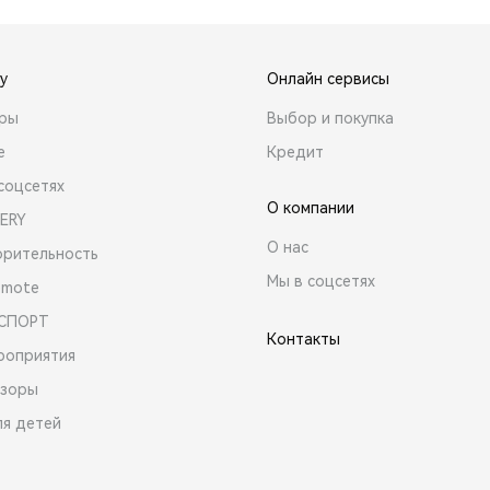
y
Онлайн сервисы
ары
Выбор и покупка
е
Кредит
соцсетях
О компании
ERY
О нас
орительность
Мы в соцсетях
emote
 СПОРТ
Контакты
роприятия
зоры
ля детей