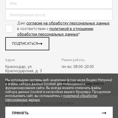
Даю
согласие на обработку персональных данных
в соответствии с
политикой в отношении
обработки персональных данных
*
ПОДПИСАТЬСЯ
Адрес:
Режим работы:
Краснодар, ул.
пн-вс: 08:00-20:00
Краснодарская, д. 3
Мы используем системы веб-аналитики (в том числе Яндекс.Метрика)
+7 (861) 203-28-29
info@chery.yug-avto.ru
и файлы набора данных (cookie) для полноценного
функционирования сайта. Вы всегда можете отключить файлы
СПЕЦПРЕДЛОЖЕНИЯ
набора данных (cookie) в настройках вашего браузера. Продолжая
использовать сайт, вы соглашаетесь с
политикой обработки
персональных данных
.
© 2026 ЮГ-АВТО
© 2026 ООО «ТЕНЕТ РУС»
ЗАПИСЬ НА ТЕСТ-ДРАЙВ
ПРАВОВАЯ ИНФОРМАЦИЯ
КОНТАКТЫ
КЛИЕНТСКАЯ ПОДДЕРЖКА
ПРИНЯТЬ
Сделано в ПЕРКС
РАСЧЕТ КРЕДИТА