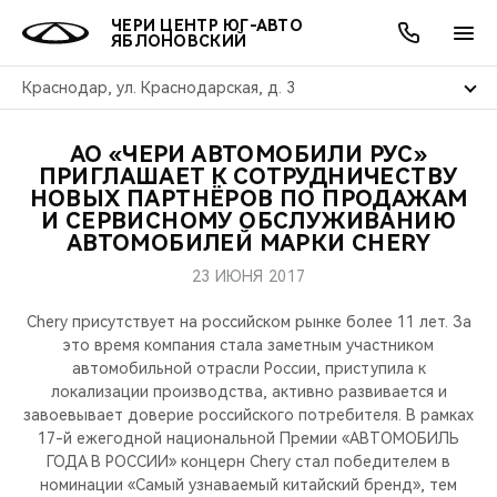
ЧЕРИ ЦЕНТР ЮГ-АВТО
ЯБЛОНОВСКИЙ
Краснодар, ул. Краснодарская, д. 3
АО «ЧЕРИ АВТОМОБИЛИ РУС»
ОНЛАЙН СЕРВИСЫ
ПОКУПАТЕЛЯМ
ВЛАДЕЛЬЦАМ
О КОМПАНИИ
МИР CHERY
МОДЕЛИ
АКЦИИ
ПРИГЛАШАЕТ К СОТРУДНИЧЕСТВУ
НОВЫХ ПАРТНЁРОВ ПО ПРОДАЖАМ
И СЕРВИСНОМУ ОБСЛУЖИВАНИЮ
ВЫБОР И ПОКУПКА
СЕРВИС
АКСЕССУАРЫ
ВЫГОДЫ И АКЦИИ
ВЫБОР И ПОКУПКА
О НАС
ВСЕ МОДЕЛИ
АВТОМОБИЛЕЙ МАРКИ CHERY
КРЕДИТ И СТРАХОВАНИЕ
ЗАПЧАСТИ И АКСЕССУАРЫ
О БРЕНДЕ
КРЕДИТ
МЫ В СОЦСЕТЯХ
23 ИЮНЯ 2017
КРОССОВЕРЫ
Chery присутствует на российском рынке более 11 лет. За
ПОДДЕРЖКА
CHERY В СОЦСЕТЯХ
это время компания стала заметным участником
СЕДАНЫ
автомобильной отрасли России, приступила к
CHERY CONNECT
ЛЮДИ CHERY
локализации производства, активно развивается и
завоевывает доверие российского потребителя. В рамках
НОВИНКИ
17-й ежегодной национальной Премии «АВТОМОБИЛЬ
БЛАГОТВОРИТЕЛЬНОСТЬ
ГОДА В РОССИИ» концерн Chery стал победителем в
номинации «Самый узнаваемый китайский бренд», тем