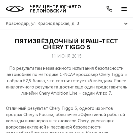
ЧЕРИ ЦЕНТР ЮГ-АВТО
ЯБЛОНОВСКИЙ
Краснодар, ул. Краснодарская, д. 3
ПЯТИЗВЁЗДОЧНЫЙ КРАШ-ТЕСТ
ОНЛАЙН СЕРВИСЫ
ПОКУПАТЕЛЯМ
ВЛАДЕЛЬЦАМ
О КОМПАНИИ
МИР CHERY
МОДЕЛИ
АКЦИИ
CHERY TIGGO 5
11 ИЮНЯ 2015
ВЫБОР И ПОКУПКА
СЕРВИС
АКСЕССУАРЫ
ВЫГОДЫ И АКЦИИ
ВЫБОР И ПОКУПКА
О НАС
ВСЕ МОДЕЛИ
По результатам независимого испытания безопасности
КРЕДИТ И СТРАХОВАНИЕ
ЗАПЧАСТИ И АКСЕССУАРЫ
О БРЕНДЕ
КРЕДИТ
МЫ В СОЦСЕТЯХ
автомобиля по методике C-NCAP кроссовер Chery Tiggo 5
КРОССОВЕРЫ
набрал 52,9 балла, что соответствует «5 звёздам». Ранее
аналогичного результата достиг еще один представитель
ПОДДЕРЖКА
CHERY В СОЦСЕТЯХ
линейки Chery Ambition Line –
седан Arrizo 7
.
СЕДАНЫ
CHERY CONNECT
ЛЮДИ CHERY
Отличный результат Chery Tiggo 5, одного из хитов
НОВИНКИ
продаж Chery в России, обеспечен эффективной работой
БЛАГОТВОРИТЕЛЬНОСТЬ
команды инженеров и технологов Chery, уделяющих
вопросам активной и пассивной безопасности