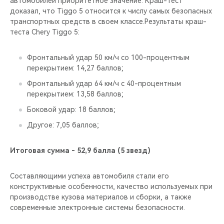
автомобилей приоритетное значение. Краш-тест
CHERY REMOTE
доказал, что Tiggo 5 относится к числу самых безопасных
транспортных средств в своем классе.Результаты краш-
CHERY И СПОРТ
теста Chery Tiggo 5:
НАШИ МЕРОПРИЯТИЯ
Фронтальный удар 50 км/ч со 100-процентным
перекрытием: 14,27 баллов;
ВИДЕООБЗОРЫ
Фронтальный удар 64 км/ч с 40-процентным
перекрытием: 13,58 баллов;
CHERY ДЛЯ ДЕТЕЙ
Боковой удар: 18 баллов;
Другое: 7,05 баллов;
Итоговая сумма - 52,9 балла (5 звезд)
Составляющими успеха автомобиля стали его
конструктивные особенности, качество используемых при
производстве кузова материалов и сборки, а также
современные электронные системы безопасности.