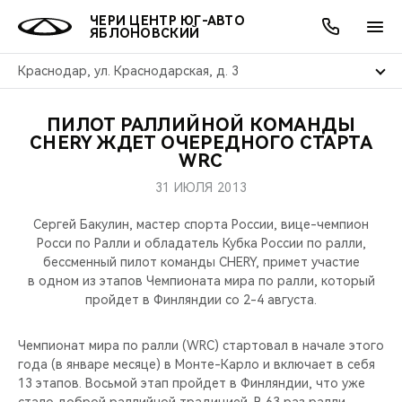
ЧЕРИ ЦЕНТР ЮГ-АВТО
ЯБЛОНОВСКИЙ
Краснодар, ул. Краснодарская, д. 3
ПИЛОТ РАЛЛИЙНОЙ КОМАНДЫ
ОНЛАЙН СЕРВИСЫ
ПОКУПАТЕЛЯМ
ВЛАДЕЛЬЦАМ
О КОМПАНИИ
МИР CHERY
МОДЕЛИ
АКЦИИ
CHERY ЖДЕТ ОЧЕРЕДНОГО СТАРТА
WRC
ВЫБОР И ПОКУПКА
СЕРВИС
АКСЕССУАРЫ
ВЫГОДЫ И АКЦИИ
ВЫБОР И ПОКУПКА
О НАС
ВСЕ МОДЕЛИ
31 ИЮЛЯ 2013
КРЕДИТ И СТРАХОВАНИЕ
ЗАПЧАСТИ И АКСЕССУАРЫ
О БРЕНДЕ
КРЕДИТ
МЫ В СОЦСЕТЯХ
Сергей Бакулин, мастер спорта России, вице-чемпион
КРОССОВЕРЫ
Росси по Ралли и обладатель Кубка России по ралли,
бессменный пилот команды CHERY, примет участие
ПОДДЕРЖКА
CHERY В СОЦСЕТЯХ
в одном из этапов Чемпионата мира по ралли, который
СЕДАНЫ
пройдет в Финляндии со 2-4 августа.
CHERY CONNECT
ЛЮДИ CHERY
НОВИНКИ
Чемпионат мира по ралли (WRC) стартовал в начале этого
БЛАГОТВОРИТЕЛЬНОСТЬ
года (в январе месяце) в Монте-Карло и включает в себя
13 этапов. Восьмой этап пройдет в Финляндии, что уже