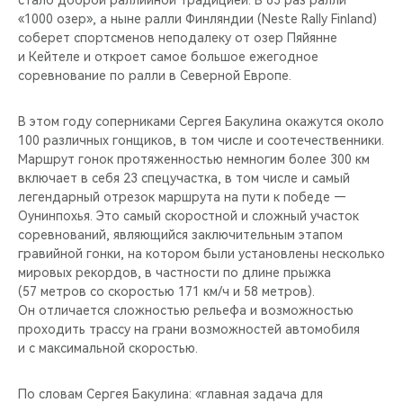
стало доброй раллийной традицией. В 63 раз ралли
CHERY REMOTE
«1000 озер», а ныне ралли Финляндии (Neste Rally Finland)
соберет спортсменов неподалеку от озер Пяйянне
CHERY И СПОРТ
и Кейтеле и откроет самое большое ежегодное
соревнование по ралли в Северной Европе.
НАШИ МЕРОПРИЯТИЯ
В этом году соперниками Сергея Бакулина окажутся около
ВИДЕООБЗОРЫ
100 различных гонщиков, в том числе и соотечественники.
Маршрут гонок протяженностью немногим более 300 км
включает в себя 23 спецучастка, в том числе и самый
CHERY ДЛЯ ДЕТЕЙ
легендарный отрезок маршрута на пути к победе —
Оунинпохья. Это самый скоростной и сложный участок
соревнований, являющийся заключительным этапом
гравийной гонки, на котором были установлены несколько
мировых рекордов, в частности по длине прыжка
(57 метров со скоростью 171 км/ч и 58 метров).
Он отличается сложностью рельефа и возможностью
проходить трассу на грани возможностей автомобиля
и с максимальной скоростью.
По словам Сергея Бакулина: «главная задача для