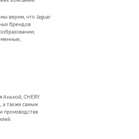
беих компаний.
 мы верим, что Jaguar
ных брендов.
ообразовании,
еменные,
ия Аньхой, CHERY
, а также самым
 и производстве
илей.