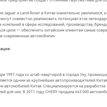
стное предприятие создаст отличные перспективы для о
 Jaguar и Land Rover в Китае значительно увеличился, и
смогут совместно реализовать потенциал этих легендар
х компаний в сфере исследований, производства, бренд
ься цели — обеспечить китайским клиентам самые совр
е современные автомобили».
ация:
аря 1997 года со штаб-квартирой в городе Уху, провинц
является одним из крупнейших автопроизводителей Китая
м автомобилей Китая. Специализируется на разработке
ей для них. В 2011 году CHERY продала 643 000 автомоб