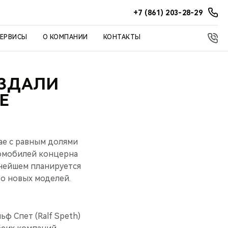
+7 (861) 203-28-29
СЕРВИСЫ
О КОМПАНИИ
КОНТАКТЫ
ОЗДАЛИ
Е
ае с равным долями
томобилей концерна
льнейшем планируется
о новых моделей.
ьф Спет (Ralf Speth)