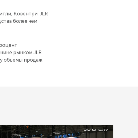
итли, Ковентри. JLR
дства более чем
процент
ичине рынком JLR
оду объемы продаж