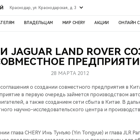
ИЙ
Краснодар, ул. Краснодарская, д. 3
АТЕЛЯМ
ВЛАДЕЛЬЦАМ
МИР CHERY
АКЦИИ
ОНЛАЙН 
 И JAGUAR LAND ROVER С
СОВМЕСТНОЕ ПРЕДПРИЯТИ
28 МАРТА 2012
соглашения о создании совместного предприятия в Кит
приятие в первую очередь займется производством ав
двигателей, а также созданием сети сбыта в Китае. В да
тного научно-исследовательского центра и производств
ии глава CHERY Инь Тунъяо (Yin Tongyue) и глава JLR Рал